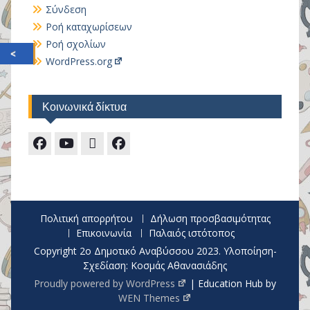
Σύνδεση
Ροή καταχωρίσεων
Ροή σχολίων
WordPress.org
Κοινωνικά δίκτυα
Facebook
Το
Ασύγχρονη
Facebook
κανάλι
τηλεκπαίδευση
Συλλόγου
μας!
Γονέων
Πολιτική απορρήτου
Δήλωση προσβασιμότητας
Επικοινωνία
Παλαιός ιστότοπος
Copyright 2ο Δημοτικό Αναβύσσου 2023. Υλοποίηση-
Σχεδίαση: Κοσμάς Αθανασιάδης
Proudly powered by WordPress
|
Education Hub by
WEN Themes