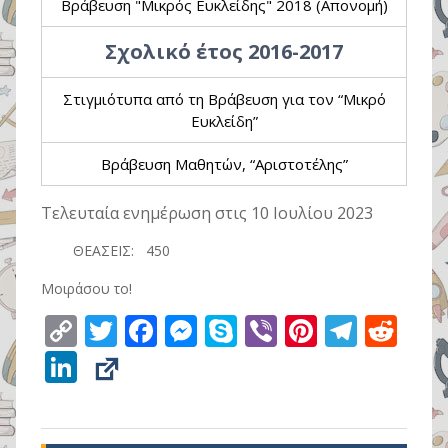
Βράβευση "Μικρός Ευκλείδης" 2018 (Aπονομή)
Σχολικό έτος 2016-2017
Στιγμιότυπα από τη Βράβευση για τον “Μικρό
Ευκλείδη”
Βράβευση Μαθητών, “Αριστοτέλης”
Τελευταία ενημέρωση στις 10 Ιουλίου 2023
ΘΕΑΣΕΙΣ:
450
Μοιράσου το!
C
T
F
M
S
Vi
Pi
T
R
o
w
ac
e
k
b
nt
el
e
Li
p
itt
e
ss
y
er
er
e
d
n
y
er
b
e
p
e
gr
di
k