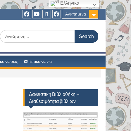
Ελληνικά
Αγαπημένα
Facebook
Το
Ασύγχρονη
Facebook
κανάλι
τηλεκπαίδευση
Συλλόγου
Search
μας!
Γονέων
for:
κοινώσεις
Επικοινωνία
Δανειστική Βιβλιοθήκη –
Διαθεσιμότητα βιβλίων