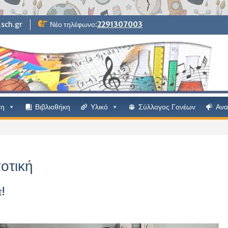
sch.gr
Νέο τηλέφωνο:
2291307003
ση
Βιβλιοθήκη
Υλικό
Σύλλογος Γονέων
Ανα
οτική
!