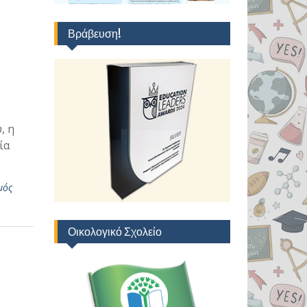
Βράβευση!
, η
ία
μός
Οικολογικό Σχολείο