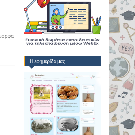
όμορφα
Η εφημερίδα μας