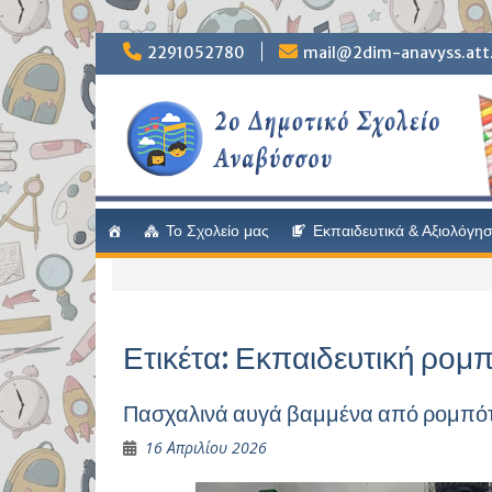
Μετάβαση
στο
Skip
2291052780
mail@2dim-anavyss.att.
περιεχόμενο
to
content
Το Σχολείο μας
Εκπαιδευτικά & Αξιολόγη
Ετικέτα:
Εκπαιδευτική ρομπ
Πασχαλινά αυγά βαμμένα από ρομπότ
16 Απριλίου 2026